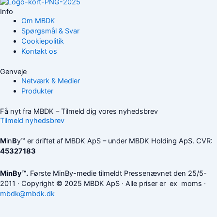
Info
Om MBDK
Spørgsmål & Svar
Cookiepolitik
Kontakt os
Genveje
Netværk & Medier
Produkter
Få nyt fra MBDK – Tilmeld dig vores nyhedsbrev
Tilmeld nyhedsbrev
M
in
B
y™ er driftet af MBDK ApS – under MBDK Holding ApS. CVR:
45327183
MinBy™.
Første MinBy-medie tilmeldt Pressenævnet den 25/5-
2011 · Copyright © 2025 MBDK ApS · Alle priser er ex moms
·
mbdk@mbdk.dk