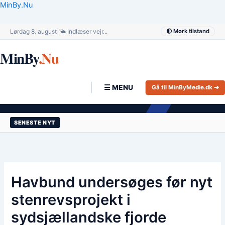
Gå
MinBy.Nu
til
indholdet
Lørdag 8. august
|
🌤️ Indlæser vejr...
🌓 Mørk tilstand
MinBy
.Nu
☰ MENU
Gå til MinByMedie.dk ➔
SENESTE NYT
Havbund undersøges før nyt
stenrevsprojekt i
sydsjællandske fjorde