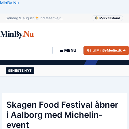
Gå
MinBy.Nu
til
indholdet
Søndag 9. august
|
Indlæser vejr...
Mørk tilstand
MinBy
.Nu
☰ MENU
Gå til MinByMedie.dk ➔
SENESTE NYT
Skagen Food Festival åbner
i Aalborg med Michelin-
event