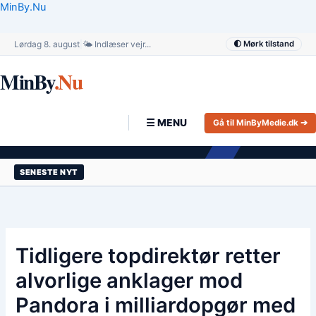
Gå
MinBy.Nu
til
indholdet
Lørdag 8. august
|
🌤️ Indlæser vejr...
🌓 Mørk tilstand
MinBy
.Nu
☰ MENU
Gå til MinByMedie.dk ➔
SENESTE NYT
Tidligere topdirektør retter
alvorlige anklager mod
Pandora i milliardopgør med