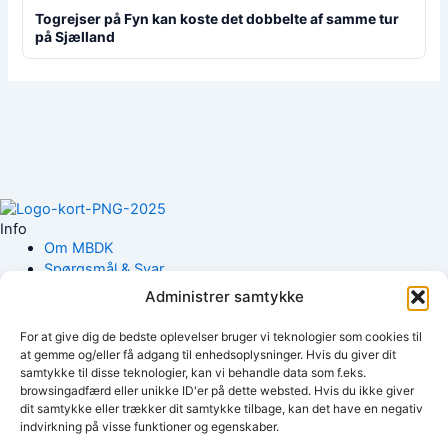
Togrejser på Fyn kan koste det dobbelte af samme tur
på Sjælland
Info
Om MBDK
Spørgsmål & Svar
Cookiepolitik
Administrer samtykke
Kontakt os
For at give dig de bedste oplevelser bruger vi teknologier som cookies til
Genveje
at gemme og/eller få adgang til enhedsoplysninger. Hvis du giver dit
Netværk & Medier
samtykke til disse teknologier, kan vi behandle data som f.eks.
browsingadfærd eller unikke ID'er på dette websted. Hvis du ikke giver
Produkter
dit samtykke eller trækker dit samtykke tilbage, kan det have en negativ
indvirkning på visse funktioner og egenskaber.
Få nyt fra MBDK – Tilmeld dig vores nyhedsbrev