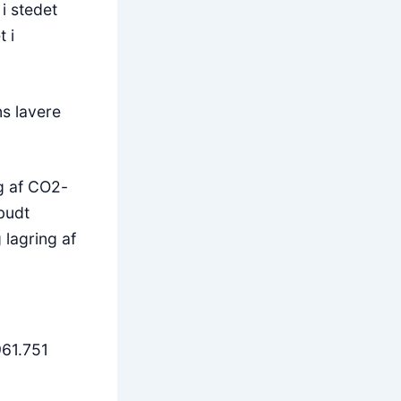
i stedet
 i
s lavere
ng af CO2-
budt
 lagring af
961.751