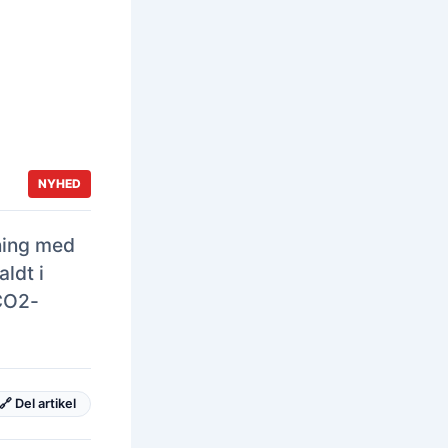
NYHED
ning med
ldt i
CO2-
🔗 Del artikel