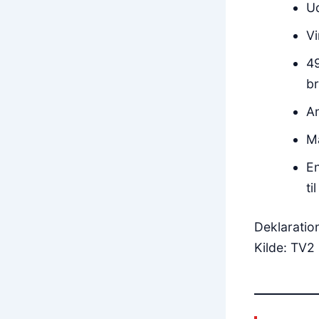
Ud
Vi
49
br
An
Må
En
ti
Deklaratio
Kilde: TV2