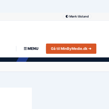
🌓 Mørk tilstand
☰ MENU
Gå til MinByMedie.dk ➔