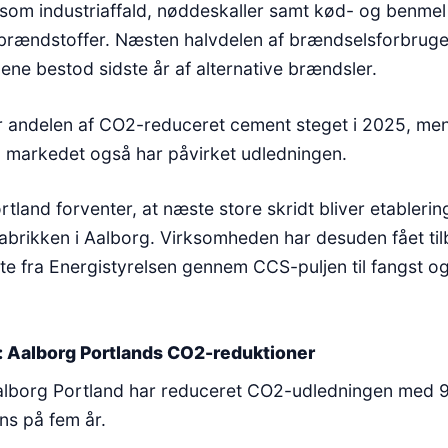
som industriaffald, nøddeskaller samt kød- og benmel 
e brændstoffer. Næsten halvdelen af brændselsforbruget
ne bestod sidste år af alternative brændsler.
r andelen af CO2-reduceret cement steget i 2025, men
på markedet også har påvirket udledningen.
tland forventer, at næste store skridt bliver etableri
fabrikken i Aalborg. Virksomheden har desuden fået til
tte fra Energistyrelsen gennem CCS-puljen til fangst og
: Aalborg Portlands CO2-reduktioner
lborg Portland har reduceret CO2-udledningen med 
ns på fem år.