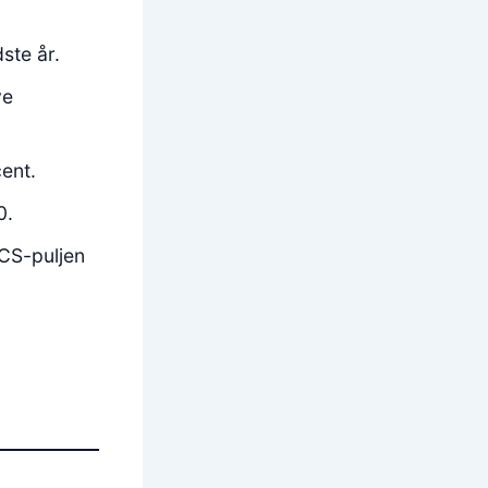
ste år.
ve
ent.
0.
CCS-puljen