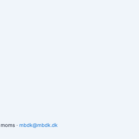
x moms
·
mbdk@mbdk.dk