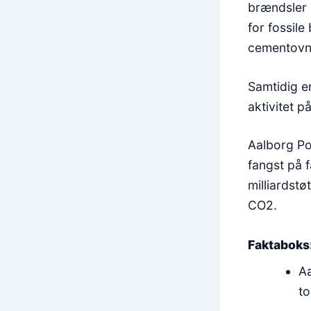
brændsler 
for fossil
cementovne
Samtidig e
aktivitet 
Aalborg Por
fangst på 
milliardstø
CO2.
Faktaboks
Aa
to