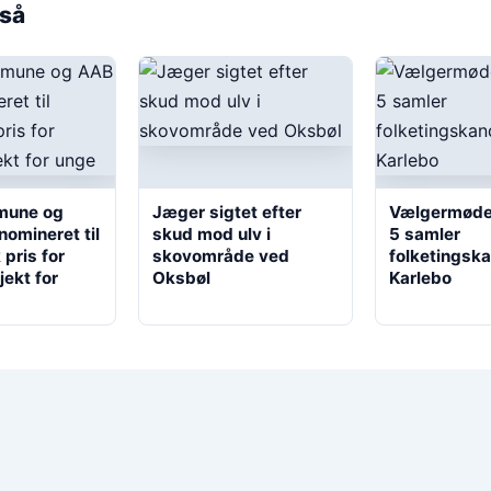
så
mune og
Jæger sigtet efter
Vælgermøde
nomineret til
skud mod ulv i
5 samler
pris for
skovområde ved
folketingska
ekt for
Oksbøl
Karlebo