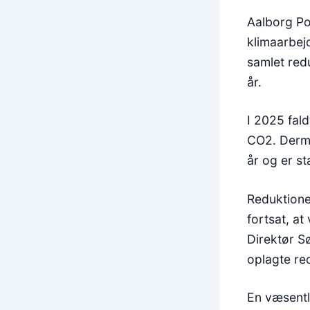
Aalborg Po
klimaarbej
samlet red
år.
I 2025 fald
CO2. Derme
år og er s
Reduktione
fortsat, a
Direktør S
oplagte red
En væsentl