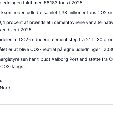
ledningen faldt med 56.183 tons i 2025.
rksomheden udledte samlet 1,38 millioner tons CO2 sid
,4 procent af brændslet i cementovnene var alternati
ændsler i 2025.
delen af CO2-reduceret cement steg fra 21 til 30 proc
let er at blive CO2-neutral på egne udledninger i 203
ergistyrelsen har tilbudt Aalborg Portland støtte fra 
l CO2-fangst.
n:
 Nord