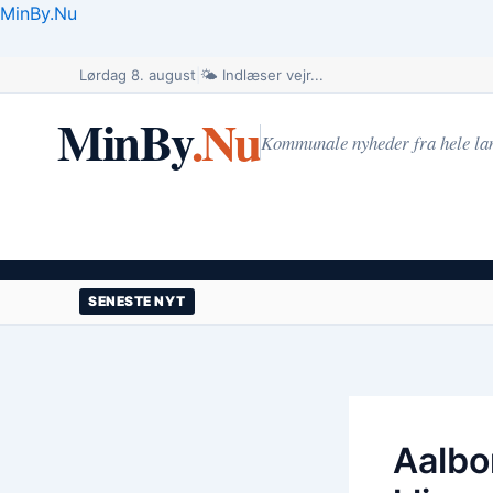
Gå
MinBy.Nu
til
indholdet
Lørdag 8. august
|
🌤️ Indlæser vejr...
MinBy
.Nu
Kommunale nyheder fra hele la
SENESTE NYT
Aalbo