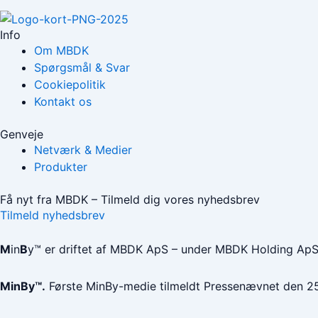
Info
Om MBDK
Spørgsmål & Svar
Cookiepolitik
Kontakt os
Genveje
Netværk & Medier
Produkter
Få nyt fra MBDK – Tilmeld dig vores nyhedsbrev
Tilmeld nyhedsbrev
M
in
B
y™ er driftet af MBDK ApS – under MBDK Holding Ap
MinBy™.
Første MinBy-medie tilmeldt Pressenævnet den 2