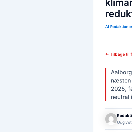
klima
reduk
Af
Redaktione
← Tilbage til 
Aalborg
næsten 
2025, f
neutral 
Redakt
Udgivet