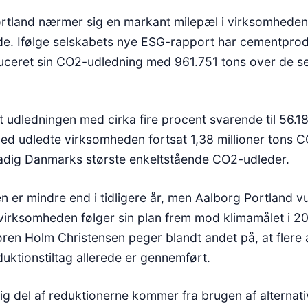
rtland nærmer sig en markant milepæl i virksomhede
de. Ifølge selskabets nye ESG-rapport har cementpro
uceret sin CO2-udledning med 961.751 tons over de s
t udledningen med cirka fire procent svarende til 56.1
d udledte virksomheden fortsat 1,38 millioner tons C
tadig Danmarks største enkeltstående CO2-udleder.
n er mindre end i tidligere år, men Aalborg Portland v
t virksomheden følger sin plan frem mod klimamålet i 2
øren Holm Christensen peger blandt andet på, at flere 
uktionstiltag allerede er gennemført.
ig del af reduktionerne kommer fra brugen af alternat