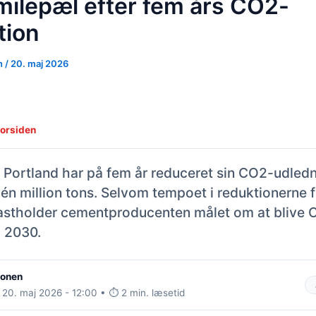
milepæl efter fem års CO2-
tion
n
/
20. maj 2026
forsiden
 Portland har på fem år reduceret sin CO2-udled
én million tons. Selvom tempoet i reduktionerne fa
astholder cementproducenten målet om at blive 
i 2030.
ionen
 20. maj 2026 - 12:00 • ⏱️ 2 min. læsetid