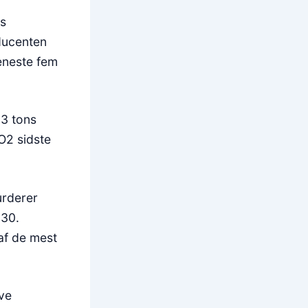
ns
ducenten
eneste fem
83 tons
O2 sidste
urderer
030.
af de mest
ive