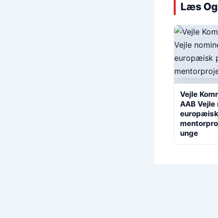
Læs Og
Vejle Kom
AAB Vejle 
europæisk 
mentorproj
unge