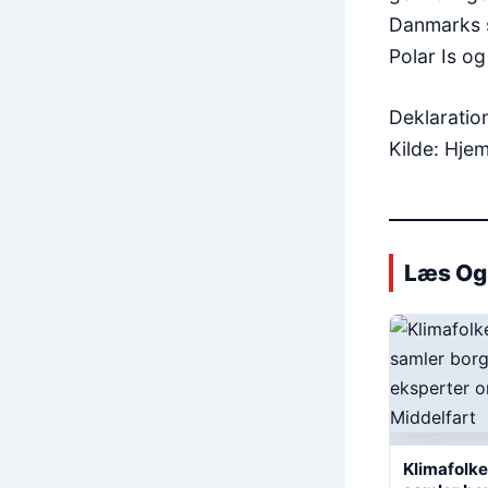
Danmarks s
Polar Is og
Deklaratio
Kilde: Hje
Læs Og
Klimafolk