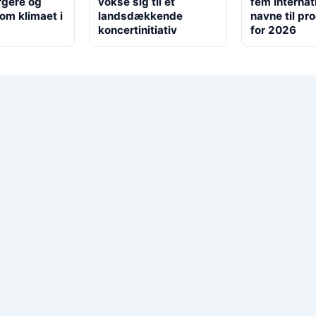
rgere og
vokse sig til et
fem internat
om klimaet i
landsdækkende
navne til p
koncertinitiativ
for 2026