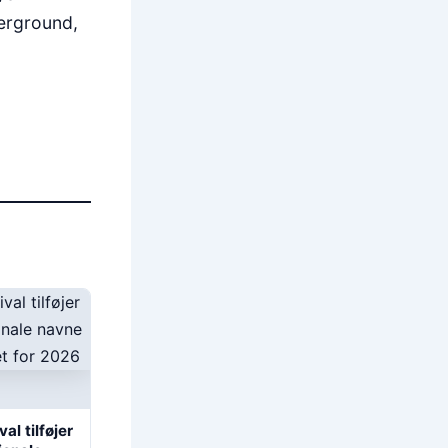
derground,
al tilføjer