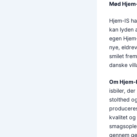
Mød Hjem-I
Hjem-IS ha
kan lyden a
egen Hjem-
nye, eldre
smilet fre
danske vil
Om Hjem-
isbiler, de
stolthed o
produceres
kvalitet og
smagsopleve
gennem gen