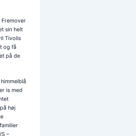
. Fremover
t sin helt
l Tivolis
t og få
et på de
g himmelblå
ber is med
ntet
på høj
ye
familier
/S –