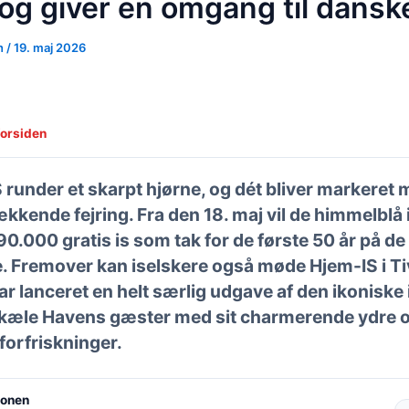
 og giver en omgang til dansk
n
/
19. maj 2026
forsiden
 runder et skarpt hjørne, og dét bliver markeret
kkende fejring. Fra den 18. maj vil de himmelblå i
90.000 gratis is som tak for de første 50 år på d
je. Fremover kan iselskere også møde Hjem-IS i Tiv
r lanceret en helt særlig udgave af den ikoniske i
rkæle Havens gæster med sit charmerende ydre o
forfriskninger.
ionen