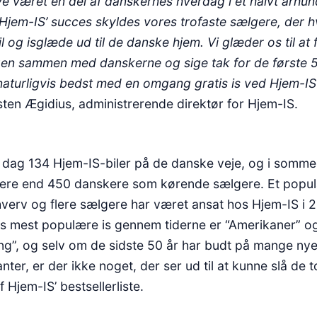
ve været en del af danskernes hverdag i et halvt århu
f Hjem-IS’ succes skyldes vores trofaste sælgere, der 
l og isglæde ud til de danske hjem. Vi glæder os til at 
en sammen med danskerne og sige tak for de første 5
naturligvis bedst med en omgang gratis is ved Hjem-IS-
sten Ægidius, administrerende direktør for Hjem-IS.
i dag 134 Hjem-IS-biler på de danske veje, og i som
ere end 450 danskere som kørende sælgere. Et popu
hverv og flere sælgere har været ansat hos Hjem-IS i 2
s mest populære is gennem tiderne er “Amerikaner” o
g”, og selv om de sidste 50 år har budt på mange ny
ter, er der ikke noget, der ser ud til at kunne slå de 
 Hjem-IS’ bestsellerliste.