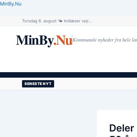
Gå
MinBy.Nu
til
indholdet
Torsdag 6. august
|
🌤️ Indlæser vejr...
MinBy
.Nu
Kommunale nyheder fra hele la
SENESTE NYT
Deler 