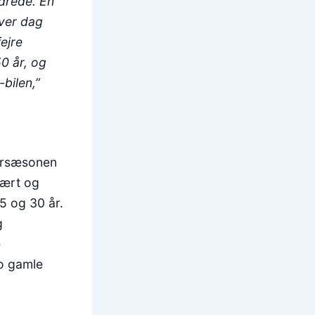
ndrede. En
hver dag
fejre
0 år, og
bilen,”
mersæsonen
lært og
5 og 30 år.
g
e
to gamle