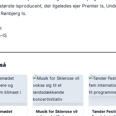
tørste isproducent, der ligeledes ejer Premier Is, Un
 Rønbjerg Is.
n:
m-IS
så
emødet
Musik for Sklerose vil
Tønder Festiv