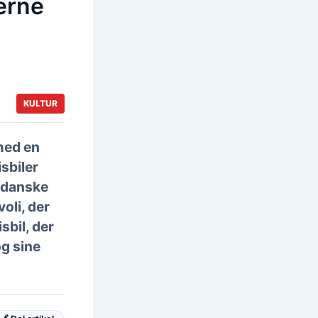
erne
KULTUR
 med en
sbiler
e danske
oli, der
sbil, der
g sine