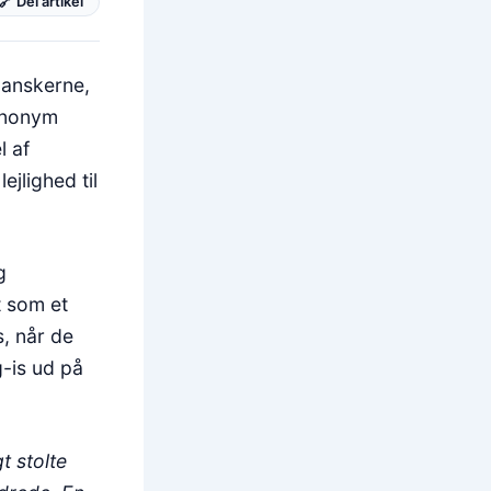
🔗 Del artikel
danskerne,
synonym
l af
jlighed til
g
t som et
, når de
g-is ud på
t stolte