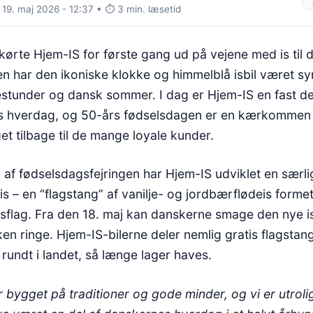
 19. maj 2026 - 12:37 • ⏱️ 3 min. læsetid
 kørte Hjem-IS for første gang ud på vejene med is til 
den har den ikoniske klokke og himmelblå isbil været 
tunder og dansk sommer. I dag er Hjem-IS en fast de
 hverdag, og 50-års fødselsdagen er en kærkommen le
et tilbage til de mange loyale kunder.
 af fødselsdagsfejringen har Hjem-IS udviklet en særli
s – en “flagstang” af vanilje- og jordbærflødeis forme
flag. Fra den 18. maj kan danskerne smage den nye is
en ringe. Hjem-IS-bilerne deler nemlig gratis flagstan
rundt i landet, så længe lager haves.
 bygget på traditioner og gode minder, og vi er utrolig