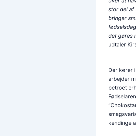
over at ha
stor del a
bringer smi
fødselsdag
det gøres 
udtaler Kir
Der kører 
arbejder m
betroet er
Fødselaren
“Chokostan
smagsvarian
kendinge af