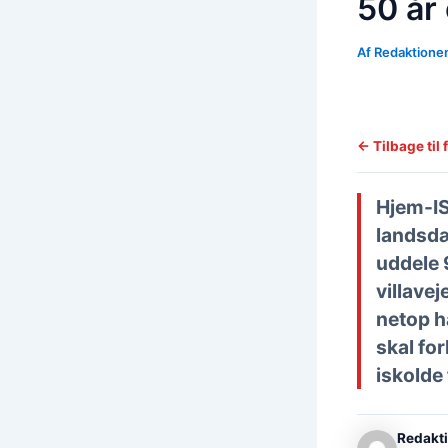
50 år
Af
Redaktione
← Tilbage til 
Hjem-IS
landsdæ
uddele 
villave
netop ha
skal fo
iskolde 
Redakt