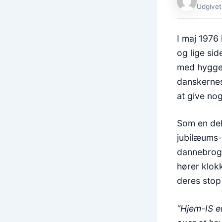
Udgivet
I maj 1976
og lige si
med hygges
danskernes
at give nog
Som en del
jubilæums-i
dannebrogs
hører klokk
deres stop 
“Hjem-IS er