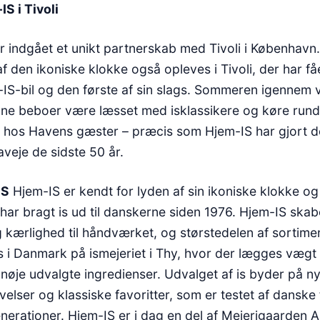
S i Tivoli
r indgået et unikt partnerskab med Tivoli i København
f den ikoniske klokke også opleves i Tivoli, der har fåe
IS-bil og den første af sin slags. Sommeren igennem vi
vne beboer være læsset med isklassikere og køre rund
m hos Havens gæster – præcis som Hjem-IS har gjort d
laveje de sidste 50 år.
IS
Hjem-IS er kendt for lyden af sin ikoniske klokke o
r har bragt is ud til danskerne siden 1976. Hjem-IS ska
g kærlighed til håndværket, og størstedelen af sortime
 i Danmark på ismejeriet i Thy, hvor der lægges vægt 
 nøje udvalgte ingredienser. Udvalget af is byder på n
lser og klassiske favoritter, som er testet af danske 
erationer. Hjem-IS er i dag en del af Mejerigaarden A