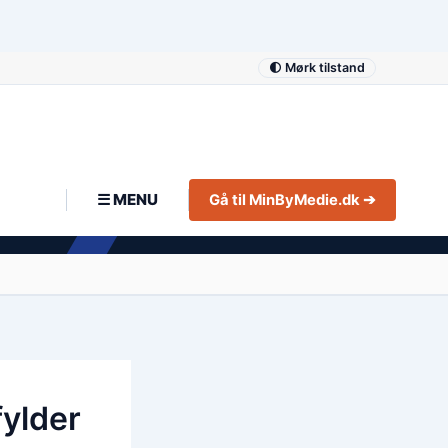
🌓 Mørk tilstand
☰ MENU
Gå til MinByMedie.dk ➔
fylder