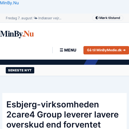
Gå
MinBy.Nu
til
indholdet
Fredag 7. august
|
🌤️ Indlæser vejr...
🌓 Mørk tilstand
MinBy
.Nu
☰ MENU
Gå til MinByMedie.dk ➔
SENESTE NYT
Esbjerg-virksomheden
2care4 Group leverer lavere
overskud end forventet