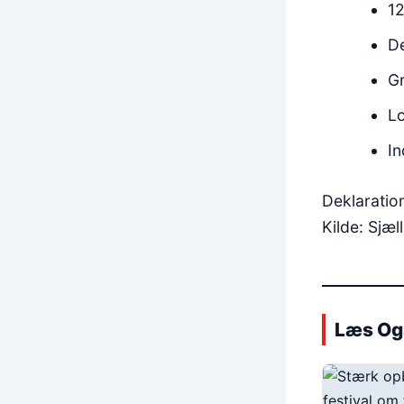
12
De
Gr
Lo
In
Deklaratio
Kilde: Sjæ
Læs Og