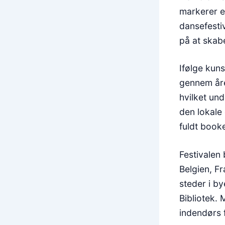
markerer en
dansefesti
på at skab
Ifølge kun
gennem åre
hvilket und
den lokale 
fuldt book
Festivalen
Belgien, Fr
steder i b
Bibliotek.
indendørs f