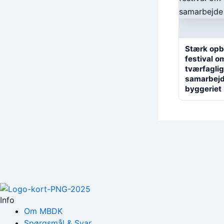
Stærk opba
festival o
tværfaglig
samarbejd
byggeriet
Info
Om MBDK
Spørgsmål & Svar