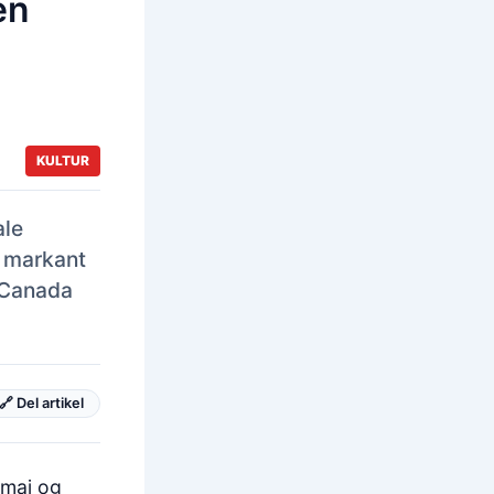
en
KULTUR
ale
t markant
t Canada
🔗 Del artikel
. maj og