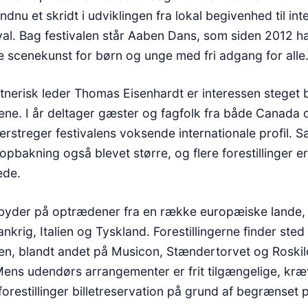
dnu et skridt i udviklingen fra lokal begivenhed til int
val. Bag festivalen står Aaben Dans, som siden 2012 ha
e scenekunst for børn og unge med fri adgang for alle
stnerisk leder Thomas Eisenhardt er interessen steget 
ne. I år deltager gæster og fagfolk fra både Canada 
erstreger festivalens voksende internationale profil. S
opbakning også blevet større, og flere forestillinger er
ede.
 byder på optrædener fra en række europæiske lande,
ankrig, Italien og Tyskland. Forestillingerne finder sted
yen, blandt andet på Musicon, Stændertorvet og Roski
 Mens udendørs arrangementer er frit tilgængelige, kr
orestillinger billetreservation på grund af begrænset 