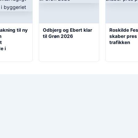
kning til ny
Odbjerg og Ebert klar
Roskilde Fes
m
til Grøn 2026
skaber pres
t
trafikken
e i