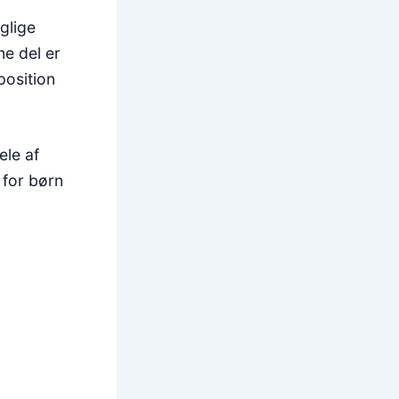
glige
e del er
position
ele af
 for børn