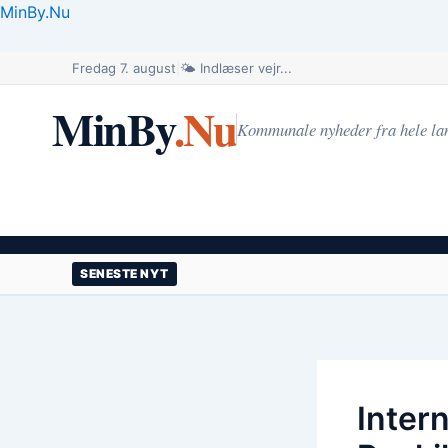
Gå
MinBy.Nu
til
indholdet
Fredag 7. august
|
🌤️ Indlæser vejr...
MinBy
.Nu
Kommunale nyheder fra hele la
SENESTE NYT
Intern