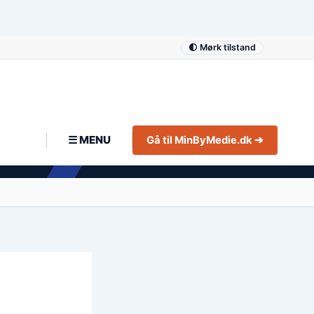
🌓 Mørk tilstand
☰ MENU
Gå til MinByMedie.dk ➔