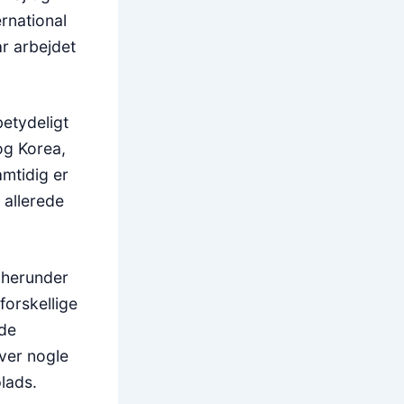
ernational
r arbejdet
.
betydeligt
og Korea,
amtidig er
 allerede
 herunder
 forskellige
lde
æver nogle
plads.