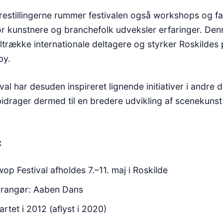
restillingerne rummer festivalen også workshops og fa
r kunstnere og branchefolk udveksler erfaringer. Denn
tiltrække internationale deltagere og styrker Roskildes 
by.
al har desuden inspireret lignende initiativer i andre d
bidrager dermed til en bredere udvikling af scenekunst
:
op Festival afholdes 7.–11. maj i Roskilde
rrangør: Aaben Dans
artet i 2012 (aflyst i 2020)