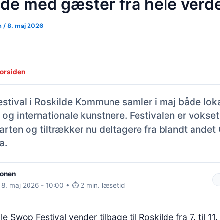
lde med gæster fra hele verd
n
/
8. maj 2026
forsiden
stival i Roskilde Kommune samler i maj både lok
 og internationale kunstnere. Festivalen er vokse
tarten og tiltrækker nu deltagere fra blandt ande
a.
ionen
 8. maj 2026 - 10:00 • ⏱️ 2 min. læsetid
e Swop Festival vender tilbage til Roskilde fra 7. til 11