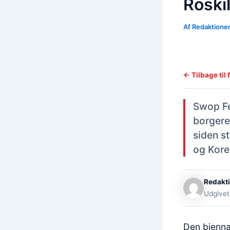
Roski
Af
Redaktione
← Tilbage til 
Swop Fe
borgere
siden s
og Kore
Redakt
Udgivet
Den biennal