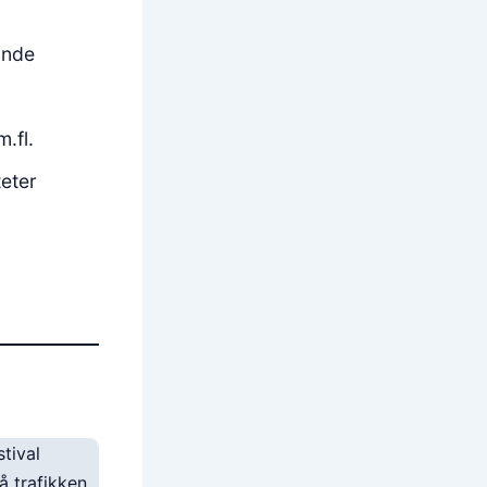
ande
.fl.
eter