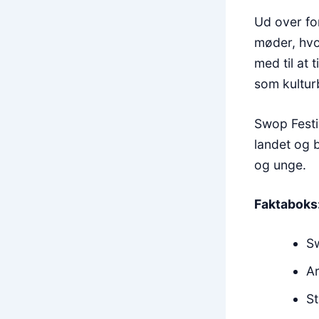
Ud over fo
møder, hvo
med til at 
som kultur
Swop Festiv
landet og 
og unge.
Faktaboks
Sw
A
St