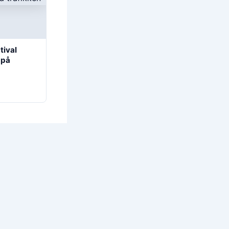
tival
 på