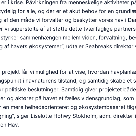
er i krise. Påvirkningen fra menneskelige aktiviteter 
tydelig for alle, og der er et akut behov for en grund
 af den måde vi forvalter og beskytter vores hav i Da
r vi superstolte af at støtte dette tværfaglige partne
 styrker sammenhængen mellem viden, forvaltning, be
g af havets økosystemer”, udtaler Seabreaks direktør 
 projekt får vi mulighed for at vise, hvordan havplanl
gspunkt i havnaturens tilstand, og samtidig skabe et 
r politiske beslutninger. Samtidig giver projektet både
r og aktører på havet et fælles vidensgrundlag, som
 en mere helhedsorienteret og økosystembaseret tilga
ning”, siger Liselotte Hohwy Stokholm, adm. direktør i
en Hav.