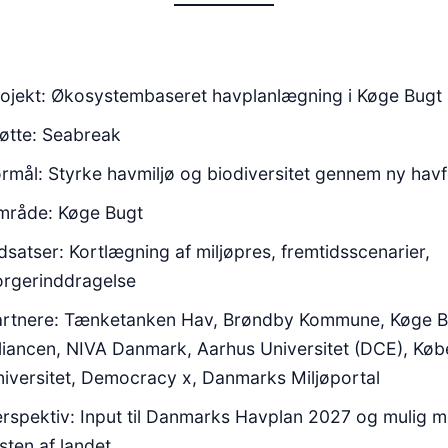
ojekt: Økosystembaseret havplanlægning i Køge Bugt
øtte: Seabreak
rmål: Styrke havmiljø og biodiversitet gennem ny havf
mråde: Køge Bugt
dsatser: Kortlægning af miljøpres, fremtidsscenarier,
rgerinddragelse
artnere: Tænketanken Hav, Brøndby Kommune, Køge B
liancen, NIVA Danmark, Aarhus Universitet (DCE), Kø
iversitet, Democracy x, Danmarks Miljøportal
rspektiv: Input til Danmarks Havplan 2027 og mulig m
sten af landet