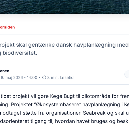
forsiden
projekt skal gentænke dansk havplanlægning med
 biodiversitet.
ionen
 8. maj 2026 - 14:00 • ⏱️ 3 min. læsetid
tiøst projekt vil gøre Køge Bugt til pilotområde for fr
ning. Projektet “Økosystembaseret havplanlægning i K
modtaget støtte fra organisationen Seabreak og skal u
dsorienteret tilgang til, hvordan havet bruges og besk