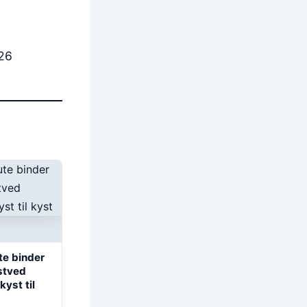
026
te binder
stved
yst til