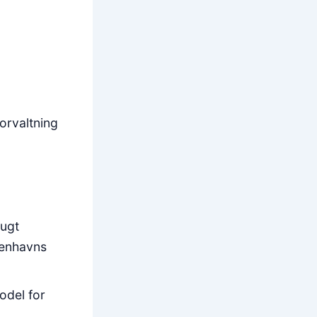
orvaltning
ugt
benhavns
odel for