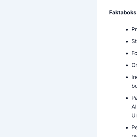
Faktaboks
Pr
St
Fo
O
In
bo
P
Al
Un
Pe
re