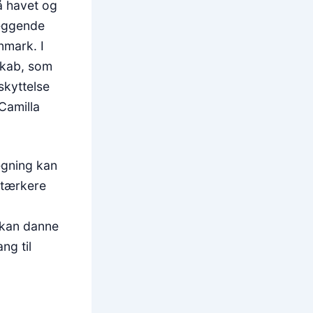
på havet og
læggende
nmark. I
rskab, som
skyttelse
Camilla
ægning kan
stærkere
 kan danne
ng til