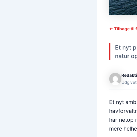
← Tilbage til 
Et nyt 
natur og
Redakt
Udgivet
Et nyt ambi
havforvalt
har netop 
mere helhe