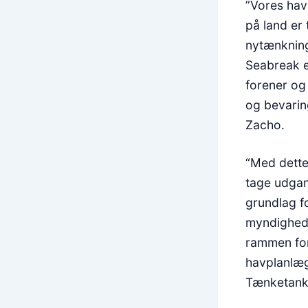
”Vores hav 
på land er 
nytænkning
Seabreak e
forener og
og bevarin
Zacho.
“Med dette
tage udgan
grundlag fo
myndighede
rammen for
havplanlæg
Tænketank