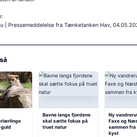
n:
zau | Pressemeddelelse fra Tænketanken Hav, 04.05.2
så
Bavne langs fjordene
Ny vandreru
rlærlinge
skal sætte fokus på
Faxe og Næ
-guld
truet natur
sammen fra k
kyst