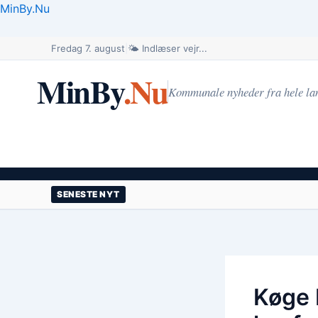
Gå
MinBy.Nu
til
indholdet
Fredag 7. august
|
🌤️ Indlæser vejr...
MinBy
.Nu
Kommunale nyheder fra hele la
SENESTE NYT
Køge 