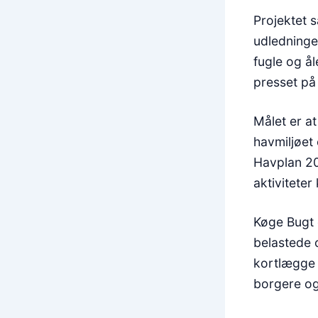
Projektet 
udledninge
fugle og å
presset på 
Målet er a
havmiljøet
Havplan 20
aktivitete
Køge Bugt 
belastede 
kortlægge 
borgere og