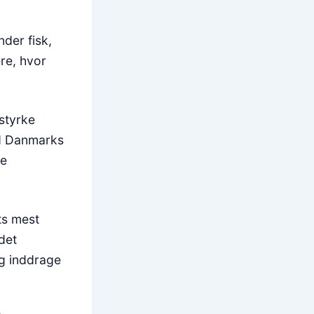
der fisk,
re, hvor
styrke
od Danmarks
ge
ts mest
det
og inddrage