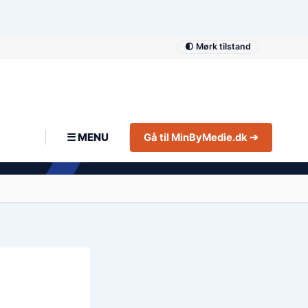
🌓 Mørk tilstand
☰ MENU
Gå til MinByMedie.dk ➔