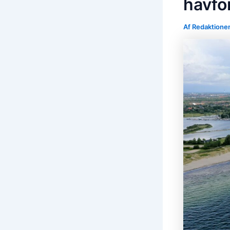
havfo
Af
Redaktione