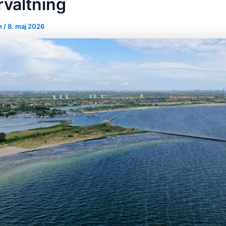
rvaltning
n
/
8. maj 2026