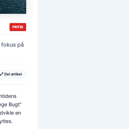
FRITID
 fokus på
🔗 Del artikel
emtidens
øge Bugt”
dvikle en
yttes.