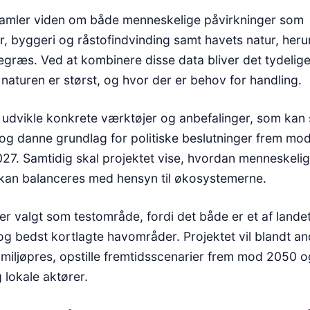
samler viden om både menneskelige påvirkninger som
r, byggeri og råstofindvinding samt havets natur, herun
legræs. Ved at kombinere disse data bliver det tydelige
naturen er størst, og hvor der er behov for handling.
t udvikle konkrete værktøjer og anbefalinger, som kan 
 og danne grundlag for politiske beslutninger frem m
27. Samtidig skal projektet vise, hvordan menneskeli
r kan balanceres med hensyn til økosystemerne.
er valgt som testområde, fordi det både er et af lande
og bedst kortlagte havområder. Projektet vil blandt an
miljøpres, opstille fremtidsscenarier frem mod 2050 
 lokale aktører.