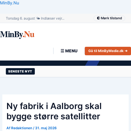
Gå
MinBy.Nu
til
indholdet
Torsdag 6. august
|
🌤️ Indlæser vejr...
🌓 Mørk tilstand
MinBy
.Nu
☰ MENU
Gå til MinByMedie.dk ➔
SENESTE NYT
Ny fabrik i Aalborg skal
bygge større satellitter
Af
Redaktionen
/
31. maj 2026