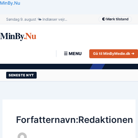
Gå
MinBy.Nu
til
indholdet
Søndag 9. august
|
🌤️ Indlæser vejr...
🌓 Mørk tilstand
MinBy
.Nu
☰ MENU
Gå til MinByMedie.dk ➔
SENESTE NYT
Forfatternavn:Redaktionen