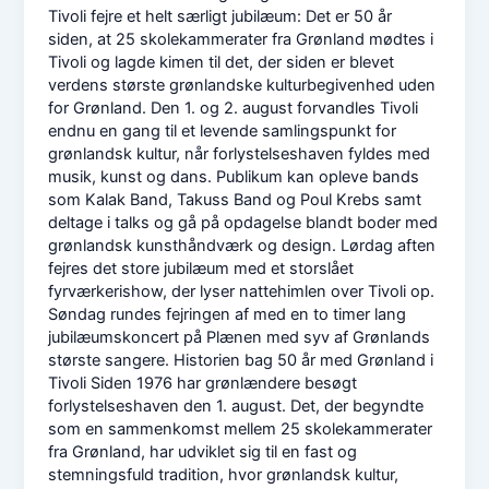
Tivoli fejre et helt særligt jubilæum: Det er 50 år
siden, at 25 skolekammerater fra Grønland mødtes i
Tivoli og lagde kimen til det, der siden er blevet
verdens største grønlandske kulturbegivenhed uden
for Grønland. Den 1. og 2. august forvandles Tivoli
endnu en gang til et levende samlingspunkt for
grønlandsk kultur, når forlystelseshaven fyldes med
musik, kunst og dans. Publikum kan opleve bands
som Kalak Band, Takuss Band og Poul Krebs samt
deltage i talks og gå på opdagelse blandt boder med
grønlandsk kunsthåndværk og design. Lørdag aften
fejres det store jubilæum med et storslået
fyrværkerishow, der lyser nattehimlen over Tivoli op.
Søndag rundes fejringen af med en to timer lang
jubilæumskoncert på Plænen med syv af Grønlands
største sangere. Historien bag 50 år med Grønland i
Tivoli Siden 1976 har grønlændere besøgt
forlystelseshaven den 1. august. Det, der begyndte
som en sammenkomst mellem 25 skolekammerater
fra Grønland, har udviklet sig til en fast og
stemningsfuld tradition, hvor grønlandsk kultur,