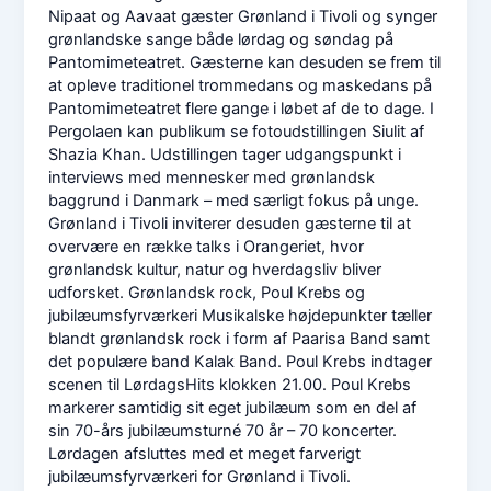
Nipaat og Aavaat gæster Grønland i Tivoli og synger
grønlandske sange både lørdag og søndag på
Pantomimeteatret. Gæsterne kan desuden se frem til
at opleve traditionel trommedans og maskedans på
Pantomimeteatret flere gange i løbet af de to dage. I
Pergolaen kan publikum se fotoudstillingen Siulit af
Shazia Khan. Udstillingen tager udgangspunkt i
interviews med mennesker med grønlandsk
baggrund i Danmark – med særligt fokus på unge.
Grønland i Tivoli inviterer desuden gæsterne til at
overvære en række talks i Orangeriet, hvor
grønlandsk kultur, natur og hverdagsliv bliver
udforsket. Grønlandsk rock, Poul Krebs og
jubilæumsfyrværkeri Musikalske højdepunkter tæller
blandt grønlandsk rock i form af Paarisa Band samt
det populære band Kalak Band. Poul Krebs indtager
scenen til LørdagsHits klokken 21.00. Poul Krebs
markerer samtidig sit eget jubilæum som en del af
sin 70-års jubilæumsturné 70 år – 70 koncerter.
Lørdagen afsluttes med et meget farverigt
jubilæumsfyrværkeri for Grønland i Tivoli.