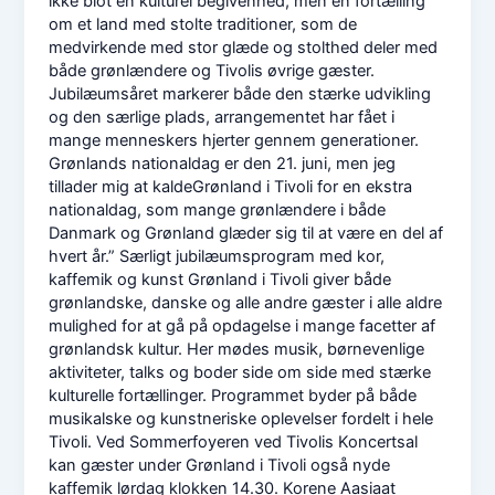
ikke blot en kulturel begivenhed, men en fortælling
om et land med stolte traditioner, som de
medvirkende med stor glæde og stolthed deler med
både grønlændere og Tivolis øvrige gæster.
Jubilæumsåret markerer både den stærke udvikling
og den særlige plads, arrangementet har fået i
mange menneskers hjerter gennem generationer.
Grønlands nationaldag er den 21. juni, men jeg
tillader mig at kaldeGrønland i Tivoli for en ekstra
nationaldag, som mange grønlændere i både
Danmark og Grønland glæder sig til at være en del af
hvert år.” Særligt jubilæumsprogram med kor,
kaffemik og kunst Grønland i Tivoli giver både
grønlandske, danske og alle andre gæster i alle aldre
mulighed for at gå på opdagelse i mange facetter af
grønlandsk kultur. Her mødes musik, børnevenlige
aktiviteter, talks og boder side om side med stærke
kulturelle fortællinger. Programmet byder på både
musikalske og kunstneriske oplevelser fordelt i hele
Tivoli. Ved Sommerfoyeren ved Tivolis Koncertsal
kan gæster under Grønland i Tivoli også nyde
kaffemik lørdag klokken 14.30. Korene Aasiaat