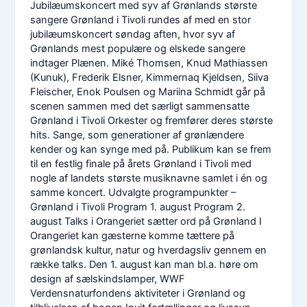
Jubilæumskoncert med syv af Grønlands største
sangere Grønland i Tivoli rundes af med en stor
jubilæumskoncert søndag aften, hvor syv af
Grønlands mest populære og elskede sangere
indtager Plænen. Miké Thomsen, Knud Mathiassen
(Kunuk), Frederik Elsner, Kimmernaq Kjeldsen, Siiva
Fleischer, Enok Poulsen og Mariina Schmidt går på
scenen sammen med det særligt sammensatte
Grønland i Tivoli Orkester og fremfører deres største
hits. Sange, som generationer af grønlændere
kender og kan synge med på. Publikum kan se frem
til en festlig finale på årets Grønland i Tivoli med
nogle af landets største musiknavne samlet i én og
samme koncert. Udvalgte programpunkter –
Grønland i Tivoli Program 1. august Program 2.
august Talks i Orangeriet sætter ord på Grønland I
Orangeriet kan gæsterne komme tættere på
grønlandsk kultur, natur og hverdagsliv gennem en
række talks. Den 1. august kan man bl.a. høre om
design af sælskindslamper, WWF
Verdensnaturfondens aktiviteter i Grønland og