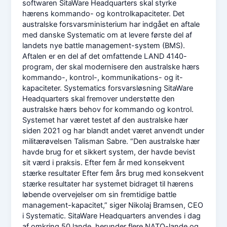
softwaren SitaWare Headquarters skal styrke
hærens kommando- og kontrolkapaciteter. Det
australske forsvarsministerium har indgået en aftale
med danske Systematic om at levere første del af
landets nye battle management-system (BMS).
Aftalen er en del af det omfattende LAND 4140-
program, der skal modernisere den australske hærs
kommando-, kontrol-, kommunikations- og it-
kapaciteter. Systematics forsvarsløsning SitaWare
Headquarters skal fremover understøtte den
australske hærs behov for kommando og kontrol.
Systemet har været testet af den australske hær
siden 2021 og har blandt andet været anvendt under
militærøvelsen Talisman Sabre. “Den australske hær
havde brug for et sikkert system, der havde bevist
sit værd i praksis. Efter fem år med konsekvent
stærke resultater Efter fem års brug med konsekvent
stærke resultater har systemet bidraget til hærens
løbende overvejelser om sin fremtidige battle
management-kapacitet,” siger Nikolaj Bramsen, CEO
i Systematic. SitaWare Headquarters anvendes i dag
af omkring 50 lande, herunder flere NATO-lande og