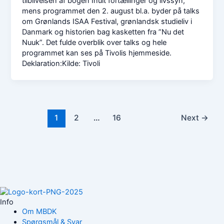
tilblivelsen af bogen Inuit fortællinger og livssyn,
mens programmet den 2. august bl.a. byder på talks
om Grønlands ISAA Festival, grønlandsk studieliv i
Danmark og historien bag kasketten fra ”Nu det
Nuuk”. Det fulde overblik over talks og hele
programmet kan ses på Tivolis hjemmeside.
Deklaration:Kilde: Tivoli
1
2
…
16
Next
→
Info
Om MBDK
Spørgsmål & Svar