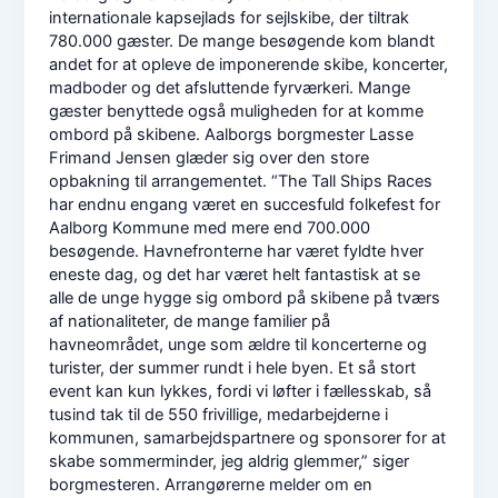
internationale kapsejlads for sejlskibe, der tiltrak
780.000 gæster. De mange besøgende kom blandt
andet for at opleve de imponerende skibe, koncerter,
madboder og det afsluttende fyrværkeri. Mange
gæster benyttede også muligheden for at komme
ombord på skibene. Aalborgs borgmester Lasse
Frimand Jensen glæder sig over den store
opbakning til arrangementet. “The Tall Ships Races
har endnu engang været en succesfuld folkefest for
Aalborg Kommune med mere end 700.000
besøgende. Havnefronterne har været fyldte hver
eneste dag, og det har været helt fantastisk at se
alle de unge hygge sig ombord på skibene på tværs
af nationaliteter, de mange familier på
havneområdet, unge som ældre til koncerterne og
turister, der summer rundt i hele byen. Et så stort
event kan kun lykkes, fordi vi løfter i fællesskab, så
tusind tak til de 550 frivillige, medarbejderne i
kommunen, samarbejdspartnere og sponsorer for at
skabe sommerminder, jeg aldrig glemmer,” siger
borgmesteren. Arrangørerne melder om en