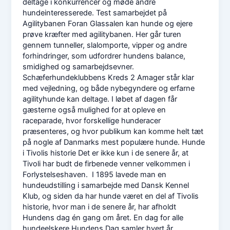
deltage i konkurrencer og møde andre
hundeinteresserede. Test samarbejdet på
Agilitybanen Foran Glassalen kan hunde og ejere
prøve kræfter med agilitybanen. Her går turen
gennem tunneller, slalomporte, vipper og andre
forhindringer, som udfordrer hundens balance,
smidighed og samarbejdsevner.
Schæferhundeklubbens Kreds 2 Amager står klar
med vejledning, og både nybegyndere og erfarne
agilityhunde kan deltage. I løbet af dagen får
gæsterne også mulighed for at opleve en
raceparade, hvor forskellige hunderacer
præsenteres, og hvor publikum kan komme helt tæt
på nogle af Danmarks mest populære hunde. Hunde
i Tivolis historie Det er ikke kun i de senere år, at
Tivoli har budt de firbenede venner velkommen i
Forlystelseshaven. I 1895 lavede man en
hundeudstilling i samarbejde med Dansk Kennel
Klub, og siden da har hunde været en del af Tivolis
historie, hvor man i de senere år, har afholdt
Hundens dag én gang om året. En dag for alle
hundeelskere Hundens Dag samler hvert år