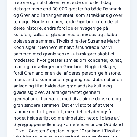
historie og nutid bliver fejret side om side. I dag
deltager mere end 30.000 gæster fra både Danmark
og Grønland i arrangementet, som strækker sig over
to dage. Nogle kommer, fordi Grønland er en del af
deres historie, andre fordi de er nysgerrige på
kulturen; fælles er glæden ved at mødes og skabe
oplevelser sammen. Tivolis direktør Susanne Mørch
Koch siger: “Gennem et halvt århundrede har vi
sammen med grønlandske kulturaktører skabt et
mødested, hvor gæster samles om koncerter, kunst,
mad og fortællinger om Grønland. Nogle deltager,
fordi Grønland er en del af deres personlige historie,
mens andre kommer af nysgerrighed. Jubilæet er en
anledning til at hylde den grønlandske kultur og
glæde sig over, at arrangementet gennem
generationer har været med til at binde danskere og
grønlændere sammen. Det er vi stolte af at være
ramme om helt generelt, men det betyder også
noget helt særligt og meningsfuldt netop i disse år.”
Styregruppemedlem og konferencier under Grønland
i Tivoli, Carsten Siegstad, siger: ”Grønland i Tivoli er