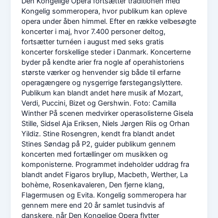
Den Kongelige Opera fortsætter traditionen med
Kongelig sommeropera, hvor publikum kan opleve
opera under åben himmel. Efter en række velbesøgte
koncerter i maj, hvor 7.400 personer deltog,
fortsætter turnéen i august med seks gratis
koncerter forskellige steder i Danmark. Koncerterne
byder på kendte arier fra nogle af operahistoriens
største værker og henvender sig både til erfarne
operagængere og nysgerrige førstegangslyttere.
Publikum kan blandt andet høre musik af Mozart,
Verdi, Puccini, Bizet og Gershwin. Foto: Camilla
Winther På scenen medvirker operasolisterne Gisela
Stille, Sidsel Aja Eriksen, Niels Jørgen Riis og Orhan
Yildiz. Stine Rosengren, kendt fra blandt andet
Stines Søndag på P2, guider publikum gennem
koncerten med fortællinger om musikken og
komponisterne. Programmet indeholder uddrag fra
blandt andet Figaros bryllup, Macbeth, Werther, La
bohème, Rosenkavaleren, Den fjerne klang,
Flagermusen og Evita. Kongelig sommeropera har
gennem mere end 20 år samlet tusindvis af
danskere, når Den Kongelige Opera flytter