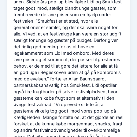
ugen. Sidste års pop-up blev ifølge Lidl og Smukfest
taget godt imod, særligt blandt unge gæster, som
fremhævede de lave priser som en hjælp under
festivalen. “Smukfest er et sted, hvor alle
generationer er samlet, og der skal være noget for
alle. Vi ved, at en festivaluge kan være en stor udgift,
særligt for unge og gæster på budget. Derfor giver
det rigtig god mening for os at have en
legekammerat som Lidl med ombord. Med deres
lave priser og et sortiment, der passer til gæsternes
behov, er de med til at gøre det lettere for alle at få
en god uge i Bøgeskoven uden at gå på kompromis
med oplevelsen,” fortæller Allan Baunsgaard,
partnerskabsansvarlig hos Smukfest. Lidl opstiller
også fire frugtboder på selve festivalpladsen, hvor
gæsterne kan købe frugt som et alternativ til den
øvrige festivalmad. “Vi oplevede sidste år, at
gæsterne virkelig tog godt imod vores pop-up på
KærligHeden. Mange fortalte os, at det gjorde en reel
forskel, at de kunne købe morgenmad, snacks, frugt
og andre festivalnødvendigheder til overkommelige
priser. Det vil vi gerne bygge videre på i år. Lave