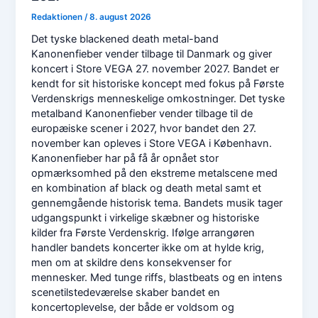
Redaktionen
/
8. august 2026
Det tyske blackened death metal-band
Kanonenfieber vender tilbage til Danmark og giver
koncert i Store VEGA 27. november 2027. Bandet er
kendt for sit historiske koncept med fokus på Første
Verdenskrigs menneskelige omkostninger. Det tyske
metalband Kanonenfieber vender tilbage til de
europæiske scener i 2027, hvor bandet den 27.
november kan opleves i Store VEGA i København.
Kanonenfieber har på få år opnået stor
opmærksomhed på den ekstreme metalscene med
en kombination af black og death metal samt et
gennemgående historisk tema. Bandets musik tager
udgangspunkt i virkelige skæbner og historiske
kilder fra Første Verdenskrig. Ifølge arrangøren
handler bandets koncerter ikke om at hylde krig,
men om at skildre dens konsekvenser for
mennesker. Med tunge riffs, blastbeats og en intens
scenetilstedeværelse skaber bandet en
koncertoplevelse, der både er voldsom og