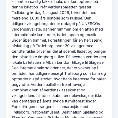
– samt en særlig fakkelfinale, der kun opføres på
denne lokation. Når Verdensballetten gæster
Trelleborg lørdag 1. august 2026, bliver det med
mere end 1.000 års historie som kulisse. Den
tidligere vikingeborg, der er optaget på UNESCOs
verdensarvsliste, danner rammen om en aften med
internationale kunstnere, ballet, opera og musik
under åben himmel. Forestillingen får en helt særlig
afslutning på Trelleborg, hvor 30 vikinger med
tændte fakler bliver en del af scenebilledet og bringer
den historiske ringborg til live. På scenen vender den
lokale balletstjerne Alban Lendorf tilbage til Slagelse.
Den internationale solodanser, der er vokset op i
området, har tidligere besøgt Trelleborg som barn og
optræder nu på stedet, hvor hans interesse for ballet
begyndte. Verdensballetten fremhæver, at
kombinationen af verdensklassekunst og
vikingetidens historie skaber en oplevelse, der ikke
kan gentages på årets øvrige turnéforestillinger.
Forestillingen arrangeres i samarbejde med
Trelleborg, Nationalmuseet, Destination Sjælland og
Slagelse Kommune. Publikum får adgang til museet