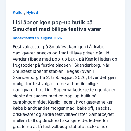
,
Kultur
Nyhed
Lidl åbner igen pop-up butik på
Smukfest med billige festivalvarer
Redaktionen
/
5. august 2026
Festivalgæster på Smukfest kan igen i år købe
dagligvarer, snacks og frugt til lave priser, når Lidl
vender tilbage med pop-up butik på KærligHeden og
frugtboder på festivalpladsen i Skanderborg. Når
Smukfest løber af stablen i Bøgeskoven i
Skanderborg fra 2. til 9. august 2026, bliver det igen
muligt for festivalgæsterne at handle billige
dagligvarer hos Lidl. Supermarkedskæden gentager
sidste års succes med en pop-up butik på
campingområdet KærligHeden, hvor gæsterne kan
købe blandt andet morgenmad, bake off, snacks,
drikkevarer og andre festivalfavoritter. Samarbejdet
mellem Lidl og Smukfest skal gøre det lettere for
gæsterne at få festivalbudgettet til at række hele