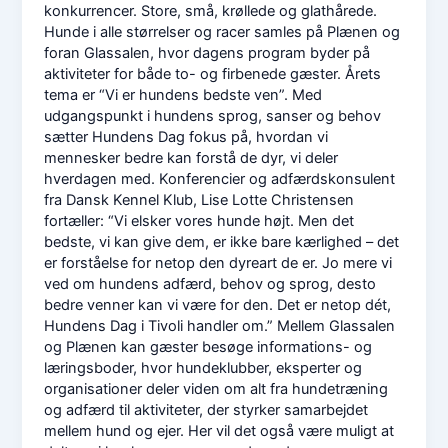
konkurrencer. Store, små, krøllede og glathårede.
Hunde i alle størrelser og racer samles på Plænen og
foran Glassalen, hvor dagens program byder på
aktiviteter for både to- og firbenede gæster. Årets
tema er “Vi er hundens bedste ven”. Med
udgangspunkt i hundens sprog, sanser og behov
sætter Hundens Dag fokus på, hvordan vi
mennesker bedre kan forstå de dyr, vi deler
hverdagen med. Konferencier og adfærdskonsulent
fra Dansk Kennel Klub, Lise Lotte Christensen
fortæller: “Vi elsker vores hunde højt. Men det
bedste, vi kan give dem, er ikke bare kærlighed – det
er forståelse for netop den dyreart de er. Jo mere vi
ved om hundens adfærd, behov og sprog, desto
bedre venner kan vi være for den. Det er netop dét,
Hundens Dag i Tivoli handler om.” Mellem Glassalen
og Plænen kan gæster besøge informations- og
læringsboder, hvor hundeklubber, eksperter og
organisationer deler viden om alt fra hundetræning
og adfærd til aktiviteter, der styrker samarbejdet
mellem hund og ejer. Her vil det også være muligt at