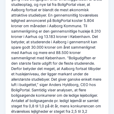
studieoptag, og nye tal fra BoligPortal viser, at
Aalborg fortsat er blandt de mest økonomisk
attraktive studiebyer. En gennemsnitlig toværelses
lejlighed annonceret på BoligPortal koster 5.804
kroner om måneden i Aalborg Kommune. Til
sammenligning er den gennemsnitlige husleje 8.310
kroner i Aarhus og 13.183 kroner i København. Det
betyder, at studerende i Aalborg i gennemsnit kan
spare godt 30.000 kroner om året sammenlignet
med Aarhus og mere end 88.500 kroner
sammenlignet med København. “Boligudgiften er
den største faste udgift for de fleste studerende.
Derfor betyder det meget, at Aalborg fortsat tilbyder
et huslejeniveau, der ligger markant under de
allerstørste studiebyer. Det giver ganske enkelt mere
luft i budgettet,” siger Anders Hyldborg, CEO hos
BoligPortal. Samtidig viser analysen, at flere
boligsøgende konkurrerer om de ledige lejeboliger.
Antallet af boligsøgende pr. ledigt lejemål er samlet
steget fra 0,8 til 1,0 på ét år, mens konkurrencen om
étværelses lejligheder er steget fra 2,5 til 3,2